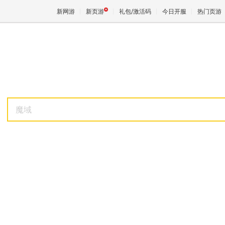
新网游
新页游
礼包/激活码
今日开服
热门页游
魔兽
天堂
魔域
王权与