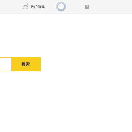
热门游戏
DNF
传奇4
剑网3旗舰版
新天龙八部
搜索
自由
诛仙世界
新仙侠5