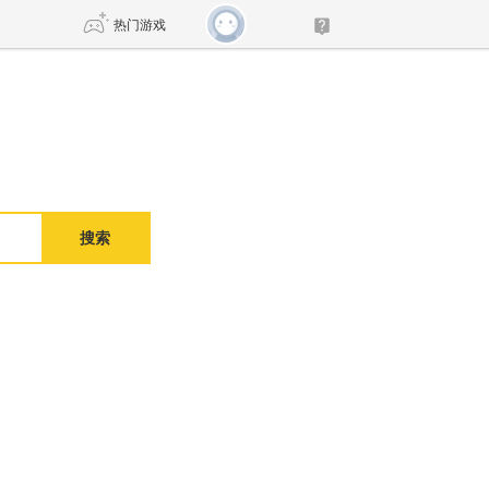
热门游戏
DNF
传奇4
剑网3旗舰版
新天龙八部
搜索
自由
诛仙世界
新仙侠5