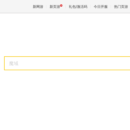
新网游
新页游
礼包/激活码
今日开服
热门页游
魔兽
天堂
魔域
王权与