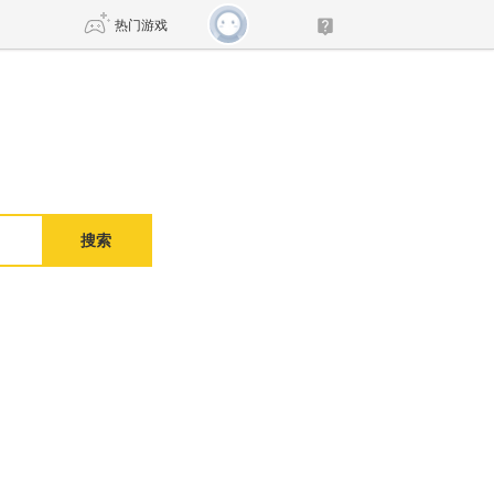
热门游戏
DNF
传奇4
剑网3旗舰版
新天龙八部
搜索
自由
诛仙世界
新仙侠5