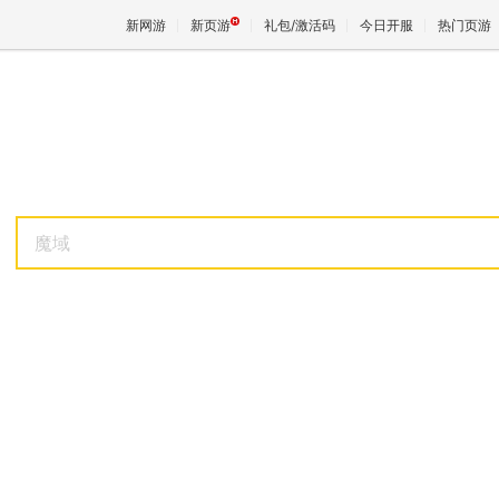
新网游
新页游
礼包/激活码
今日开服
热门页游
魔兽
天堂
魔域
王权与