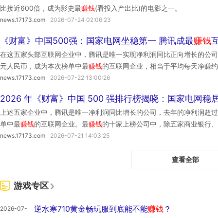
比接近600倍，成为影史最
赚钱
(看投入产出比)的电影之一。
news.17173.com
2026-07-24 02:06:23
《财富》中国500强：国家电网坐稳第一 腾讯成最
赚钱
在这五家头部互联网企业中，腾讯是唯一实现净利润同比正向增长的公司，去
元人民币，成为本次榜单中最
赚钱
的互联网企业，相当于平均每天净赚约
单的利润榜维度，最
赚钱
的十家上榜公司中，除五家国有商业银行、中石
news.17173.com
2026-07-22 13:00:26
榜前十位，分别是台积电、腾讯和中国平安。
2026 年《财富》中国 500 强排行榜揭晓：国家电网
上述五家企业中，腾讯是唯一净利润同比增长的公司，去年的净利润超过31
单中最
赚钱
的互联网企业。最
赚钱
的十家上榜公司中，除五家商业银行、
家民营企业：台积电、腾讯、中国平安。
news.17173.com
2026-07-21 14:03:25
查看全部
游戏专区
逆水寒710黄金畅玩服到底能不能
赚钱
？
2026-07-