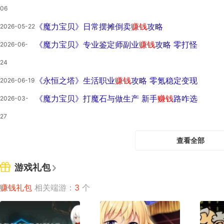
06
《魔力宝贝》日常摆摊倒卖
赚钱
攻略
2026-05-22
《魔力宝贝》专业鉴定师副业
赚钱
攻略 零打怪
2026-06-
24
《永恒之塔》生活职业
赚钱
攻略 零氪稳定变现
2026-06-19
《魔力宝贝》打魔石与做生产 新手
赚钱
路咋选
2026-03-
27
查看全部
游戏礼包
赚钱礼包
相关端游：
3
个