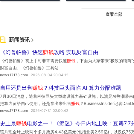
查看全部
新闻资讯
《幻兽帕鲁》快速
赚钱
攻略 实现财富自由
《幻兽帕鲁》初上手时非常需要快速
赚钱
，下面为大家带来“极致的纯简
财富自由。《幻兽帕鲁》工具站
news.17173.com
2026-08-04 20:04:12
自用还是出售
赚钱
？科技巨头面临 AI 算力分配难题
7月30日消息，随着科技巨头大举建设算力基础设施，以满足AI热潮带
把算力留给自己使用，还是拿出来出售
赚钱
？BusinessInsider记者
眼前的市场需求
赚钱
，还是更加专注于长期战略目标？”
news.17173.com
2026-07-31 02:00:42
史上最
赚钱
电影之一！《痴迷》今日内地上映：豆瓣7.7
该片现全球上映两个多月票房4.43亿美元(包括北美2.59亿)，以仅仅