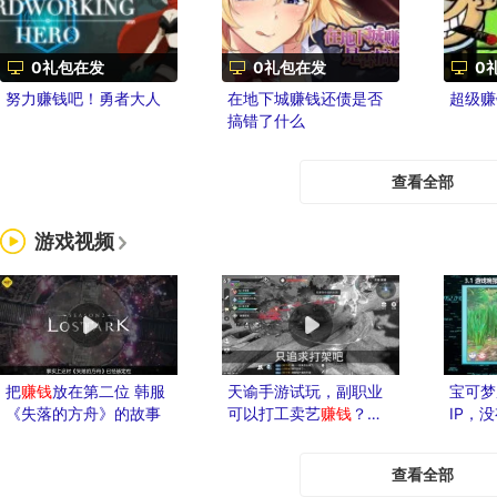
0礼包在发
0礼包在发
0
努力赚钱吧！勇者大人
在地下城赚钱还债是否
超级赚
搞错了什么
查看全部
游戏视频
把
赚钱
放在第二位 韩服
天谕手游试玩，副职业
宝可梦
《失落的方舟》的故事
可以打工卖艺
赚钱
？沉
IP，
迷编舞不能自拔
查看全部