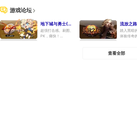
游戏论坛
地下城与勇士(501)
流放之路(
超强打击感。刷图、
踏入黑暗
PK，痛快！
体验传奇
专区
|
论坛
|
数据库
|
新
论坛
|
专区
|
闻
|
下载
查看全部