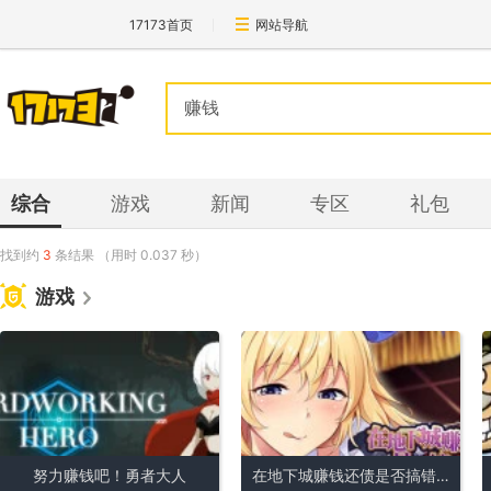
17173首页
网站导航
综合
游戏
新闻
专区
礼包
找到约
3
条结果
（用时
0.037
秒）
游戏
努力赚钱吧！勇者大人
在地下城赚钱还债是否搞错了什么