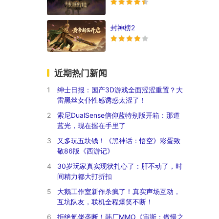
封神榜2
近期热门新闻
1
绅士日报：国产3D游戏全面涩涩重置？大
雷黑丝女仆性感诱惑太涩了！
2
索尼DualSense信仰蓝特别版开箱：那道
蓝光，现在握在手里了
3
又多玩五块钱！《黑神话：悟空》彩蛋致
敬86版《西游记》
4
30岁玩家真实现状扎心了：肝不动了，时
间精力都大打折扣
5
大鹅工作室新作杀疯了！真实声场互动，
互坑队友，联机全程爆笑不断！
6
拒绝氪佬垄断！韩厂MMO《宙斯：傲慢之