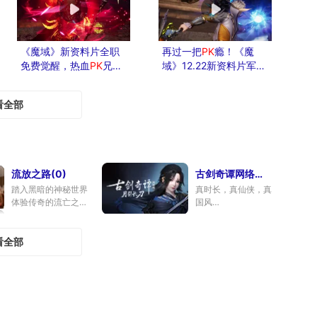
《魔域》新资料片全职
再过一把
PK
瘾！《魔
免费觉醒，热血
PK
兄弟
域》12.22新资料片军团
来战！
创造性升级
看全部
流放之路(0)
古剑奇谭网络版(640)
踏入黑暗的神秘世界
真时长，真仙侠，真
体验传奇的流亡之旅
国风
论坛
|
专区
|
下载
专区
|
礼包
|
捏脸
下载
看全部