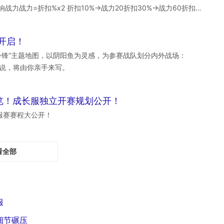
力战力=折扣%x2 折扣10%→战力20折扣30%→战力60折扣
力 战术配置 玩家可从自己的夜市奖池中自选3款皮肤组成对战阵
开启！
争锋”主题地图，以阴阳鱼为灵感，为参赛战队划分内外战场：
传说，将由你亲手来写。
览！成长服独立开赛规划公开！
服赛赛程大公开！
看全部
服
细节碾压