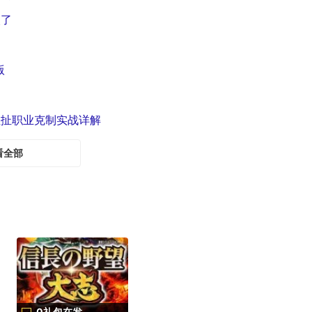
眼了
版
拉扯职业克制实战详解
看全部
0礼包在发