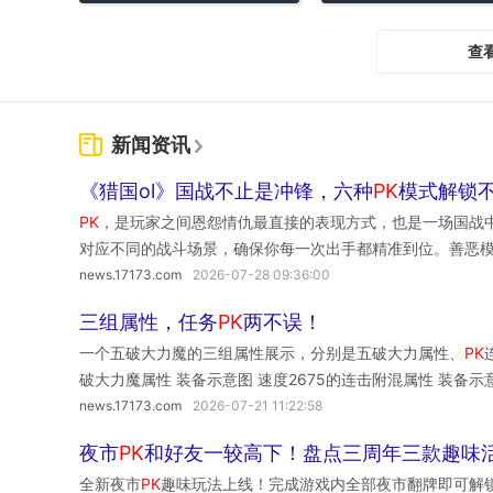
查
新闻资讯
《猎国ol》国战不止是冲锋，六种
PK
模式解锁
PK
，是玩家之间恩怨情仇最直接的表现方式，也是一场国战中
对应不同的战斗场景，确保你每一次出手都精准到位。善恶
害。专为惩恶扬善而设，在乱战中精准击杀红名玩家，维护
news.17173.com
2026-07-28 09:36:00
三组属性，任务
PK
两不误！
一个五破大力魔的三组属性展示，分别是五破大力属性、
PK
破大力魔属性 装备示意图 速度2675的连击附混属性 装备示
news.17173.com
2026-07-21 11:22:58
夜市
PK
和好友一较高下！盘点三周年三款趣味
全新夜市
PK
趣味玩法上线！完成游戏内全部夜市翻牌即可解