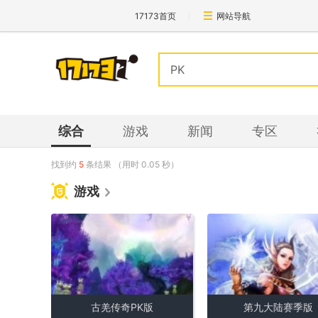
17173首页
网站导航
综合
游戏
新闻
专区
找到约
5
条结果
（用时
0.05
秒）
游戏
古羌传奇PK版
第九大陆赛季版