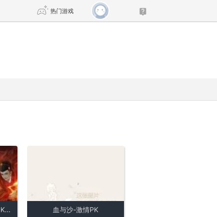
热门游戏
DNF
传奇4
剑网3旗舰版
新天龙八部
自由
诛仙世界
新仙侠5
侠客传-极致打击感最强PK对决
血与沙-激情PK