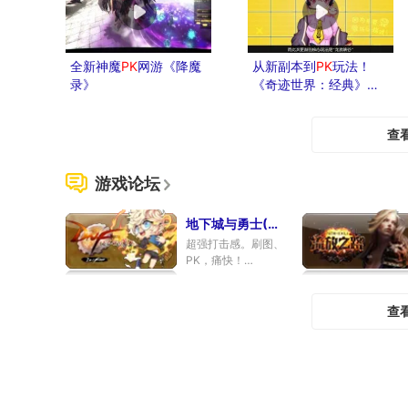
全新神魔
PK
网游《降魔
从新副本到
PK
玩法！
录》
《奇迹世界：经典》进
行首个更新
查
游戏论坛
地下城与勇士(498)
超强打击感。刷图、
PK，痛快！
专区
|
论坛
|
数据库
|
新
闻
|
下载
查