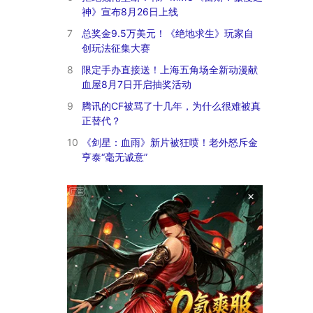
神》宣布8月26日上线
7
总奖金9.5万美元！《绝地求生》玩家自
创玩法征集大赛
8
限定手办直接送！上海五角场全新动漫献
血屋8月7日开启抽奖活动
9
腾讯的CF被骂了十几年，为什么很难被真
正替代？
10
《剑星：血雨》新片被狂喷！老外怒斥金
亨泰“毫无诚意”
×