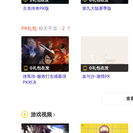
古羌传奇PK版
第九大陆赛季版
PK礼包
相关手游：
2
个
0礼包在发
0礼包在发
侠客传-极致打击感最强
血与沙-激情PK
PK对决
查
游戏视频