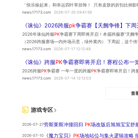
「快乐燥起来」和幸运四叶草挂饰！ 只有皮肤的折扣比例影响战
49%→战力98（封顶） 心愿值、稀有度、原价均不影响战
news.17173.com
2026-07-20 09:41:56
容，参与夜市
PK
《诛仙》2026跨服
pk
争霸赛【天阙争锋】下周
2026年诛仙跨服
PK
争霸赛下周即将开启！本届跨服赛“天阙
（2026跨服赛场—内外场示意，绿外黄内） 下周起，这个
news.17173.com
2026-07-17 12:12:48
《诛仙》跨服
PK
争霸赛即将开启！赛程公布一
2026跨服
PK
争霸赛 一年一度的跨服
PK
争霸赛即将开启！跨
news.17173.com
2026-07-14 12:12:03
查
游戏专区
劳斯莱斯冲撞回归
PK
场改版后旭旭宝宝舒
2026-07-27
《魔力宝贝》
PK
场地站位与集火逻辑攻略 
2026-07-10