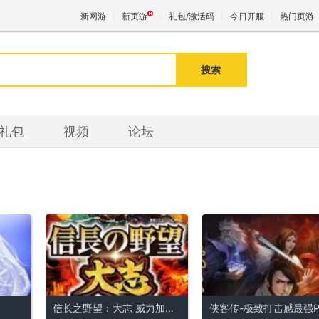
新网游
新页游
礼包/激活码
今日开服
热门页游
搜索
魔兽
天堂
礼包
视频
论坛
王权与
信长之野望：大志 威力加强版