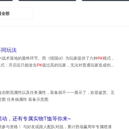
看全部
不同玩法
战术落地的最终环节。而《猎国ol》为玩家提供了六种
PK
模式，
模式：开启后只能攻击
PK
值过高的玩家，无法对普通玩家造成伤
秩序而不误伤无辜。国战之中，冲锋的号角一响千军万马。
连击附混属性以及任务属性，装备就不一一展示了，欢迎鉴赏。五
意图 任务抽属性 装备示意图
活动，还有专属实物T恤等你来~
锁参与资格！ 与好友或路人配队对战，累计胜场赢周年专属喷漆