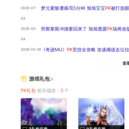
梦元素惨遭痛骂5分钟 旭旭宝宝
PK
被打急
2026-07-
03
劳斯莱斯冲撞要回来了 旭旭透露
PK
场将改
2026-05-
04
《奇迹MU》
PK
竞技全攻略 攻速阈值走位
2026-05-26
查
游戏礼包
PK礼包
相关端游：
3
个
2礼包在发
0礼包在发