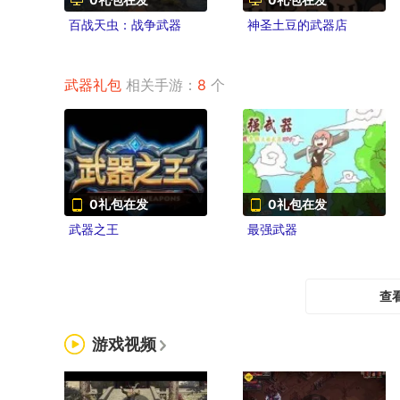
百战天虫：战争武器
神圣土豆的武器店
武器礼包
相关手游：
8
个
0礼包在发
0礼包在发
武器之王
最强武器
查
游戏视频