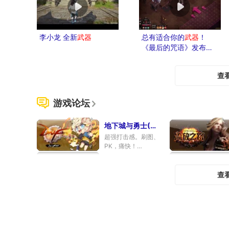
李小龙 全新
武器
总有适合你的
武器
！
《最后的咒语》发布
武
器
介绍视频 6月3日发售
查
游戏论坛
地下城与勇士(418)
超强打击感。刷图、
PK，痛快！
专区
|
论坛
|
数据库
|
新
闻
|
下载
查