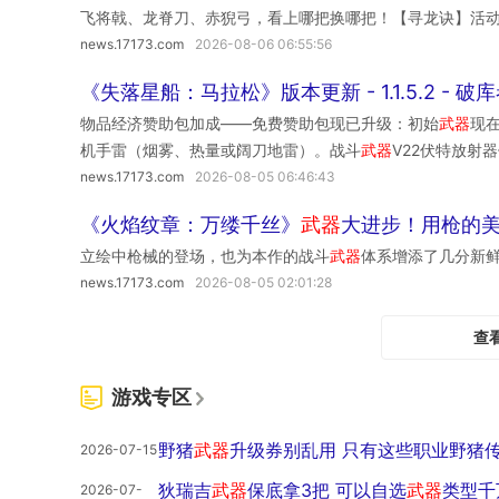
飞将戟、龙脊刀、赤猊弓，看上哪把换哪把！【寻龙诀】活动
武器
的时候背上背着其他
武器
，那背上的就是主
武器
。手里
等更多奖励等你拿～想换新外观、补点养成资源，或者顺手
图标分别是大斧，弓箭，双镰刀，铃铛。力量顾名思义是近
news.17173.com
2026-08-06 06:55:56
藏中，也同样分为三个星级的奖励——1星：可开启【铁质宝
特殊招式的奇门兵器(比较难判断)。
《失落星船：马拉松》版本更新 - 1.1.5.2 - 
首次开启【金质宝箱】，必得赛季
武器
时装自选箱！本次的
物品经济赞助包加成——免费赞助包现已升级：初始
武器
现
【飞将戟】·战斧戟身由并州荒原的天陨玄铁锻造，重若千钧
机手雷（烟雾、热量或阔刀地雷）。战斗
武器
V22伏特放射器
前往兑换商店兑换：专属称号、头像框（90天）、史诗锻造
致转速下降的时间约20%。KKV-9SD基础弹匣容量从23
启，一发入魂的机会来了！
news.17173.com
2026-08-05 06:46:43
式弹匣模组仍保持为87。
《火焰纹章：万缕千丝》
武器
大进步！用枪的
立绘中枪械的登场，也为本作的战斗
武器
体系增添了几分新
news.17173.com
2026-08-05 02:01:28
查
游戏专区
野猪
武器
升级券别乱用 只有这些职业野猪
2026-07-15
狄瑞吉
武器
保底拿3把 可以自选
武器
类型千
2026-07-