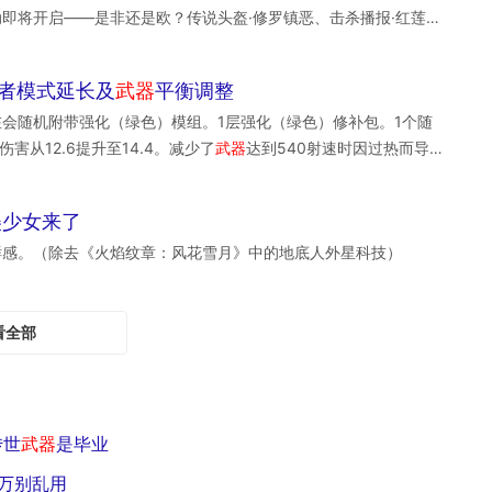
即将开启——是非还是欧？传说头盔·修罗镇恶、击杀播报·红莲怒
的就是副
武器
）。副
武器
共有4个大类：力量、远程、武学、奇术。
给自己的
武器
库添点排面？明天更新后都给你安排上！本次冠军宝
战长柄大
武器
，远程就是攻击距离高于近战的
武器
，武学一般是有
箱】2星：可开启【银质宝箱】3星：可开启【金质宝箱】 并且，
破库者模式延长及
武器
平衡调整
赛季
武器
时装自选箱也有更新，将军们可在以下时装中任选其一：
在会随机附带强化（绿色）模组。1层强化（绿色）修补包。1个随
，错金兽首如龙鳞加身。除了以上
武器
时装，完成每日任务，还能
伤害从12.6提升至14.4。减少了
武器
达到540射速时因过热而导
图纸自选箱、特级
武器
、防具图纸等超多奖励~二、寻龙诀活动开
增加到28。重新调整了所有属性值的弹匣容量以进行补偿。尊享飞镖鼓
美少女来了
鲜感。（除去《火焰纹章：风花雪月》中的地底人外星科技）
看全部
传世
武器
是毕业
万别乱用