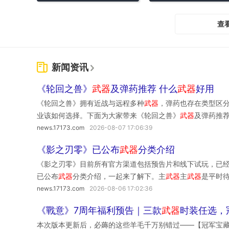
查
新闻资讯
《轮回之兽》
武器
及弹药推荐 什么
武器
好用
《轮回之兽》拥有近战与远程多种
武器
，弹药也存在类型区
业该如何选择。下面为大家带来《轮回之兽》
武器
及弹药推
全盔甲获取攻略龙脉祭坛全收集攻略全探索图文流程攻略传承
news.17173.com
2026-08-07 17:06:39
位置攻略纯洁-最佳整体
武器
纯洁的近战攻击力为27，玩家
《影之刃零》已公布
武器
分类介绍
可靠泛用
武器
卷须剑攻击力27，自带冲击属性和晴朗天空效果
《影之刃零》目前所有官方渠道包括预告片和线下试玩，已
性的敌人较少，晓之直剑是游戏大部分流程中可靠的火焰
武
已公布
武器
分类介绍，一起来了解下。主
武器
主
武器
是平时
破损魔像处拾取。弹药推荐远程
武器
可用于在接战前削弱敌
要
武器
。主
武器
分类有3个大类：单手握持的单剑单刀一类、
Boss战中效果显著，可配合库的绽放技艺施加状态异常。
news.17173.com
2026-08-06 17:02:36
大刀一类。后续PV主
武器
目前有：单手剑花千笑的醉剑，双对
《戰意》7周年福利预告｜三款
武器
时装任选，
尾破盾的大刀可能和石蒜大刀不一样，感觉差不多。副
武器
本次版本更新后，必薅的这些羊毛千万别错过——【冠军宝藏
用类似技能的
武器
，平时都是隐藏状态，只有按副
武器
键使