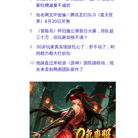
家吐槽减量不减价
7
知名网文IP改编！腾讯玄幻SLG《遮天世
界》8月20日开测
8
《冒险岛》怀旧服公测首日火爆，排队超
三十万，但玩家却很不满？
9
30岁玩家真实现状扎心了：肝不动了，时
间精力都大打折扣
10
他操盘过米哈游《原神》国民级联动，现
在来卖前网易团队新作了
×