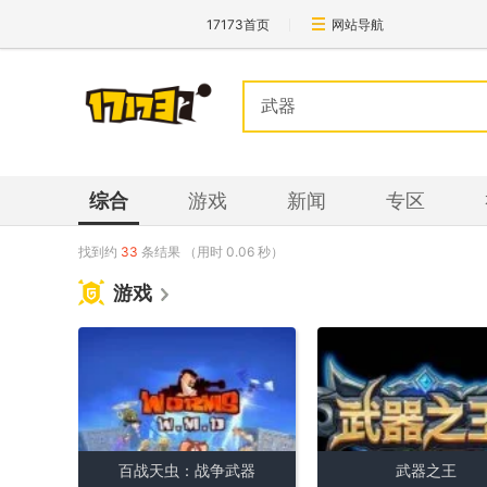
17173首页
网站导航
综合
游戏
新闻
专区
找到约
33
条结果
（用时
0.06
秒）
游戏
百战天虫：战争武器
武器之王