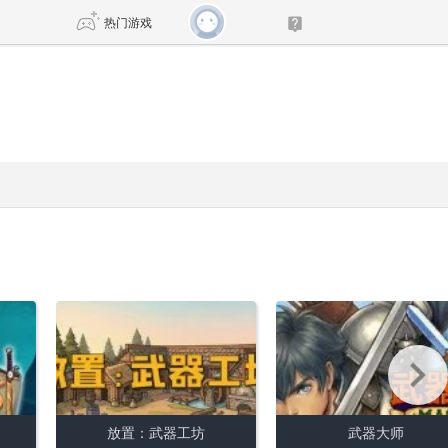
热门游戏
DNF
传奇4
剑网3旗舰版
新天龙八部
自由
诛仙世界
新仙侠5
放置：武器工坊
武器大师