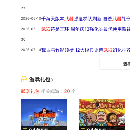
23
千海天版本
武器
强度梯队刷新 自选
武器
礼
2026-06-10
武器
还是耳环 周年庆13强化券最优使用路
2026-06-
30
荒古与竹影领衔 12大经典史诗
武器
幻化推
2026-07-14
查
游戏礼包
武器礼包
相关端游：
20
个
0礼包在发
0礼包在发