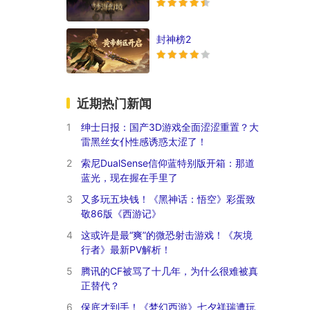
封神榜2
近期热门新闻
1
绅士日报：国产3D游戏全面涩涩重置？大
雷黑丝女仆性感诱惑太涩了！
2
索尼DualSense信仰蓝特别版开箱：那道
蓝光，现在握在手里了
3
又多玩五块钱！《黑神话：悟空》彩蛋致
敬86版《西游记》
4
这或许是最“爽”的微恐射击游戏！《灰境
行者》最新PV解析！
5
腾讯的CF被骂了十几年，为什么很难被真
正替代？
6
保底才到手！《梦幻西游》七夕祥瑞遭玩