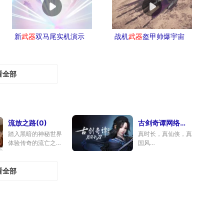
新
武器
双马尾实机演示
战机
武器
盔甲帅爆宇宙
看全部
流放之路(0)
古剑奇谭网络版(1334)
踏入黑暗的神秘世界
真时长，真仙侠，真
体验传奇的流亡之旅
国风
论坛
|
专区
|
下载
专区
|
礼包
|
捏脸
下载
看全部