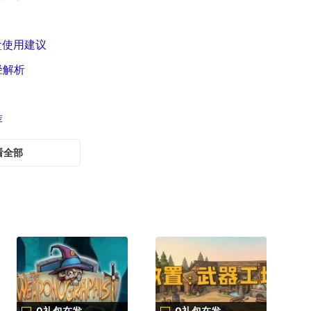
盒使用建议
径解析
荐
看全部
0礼包在发
0礼包在发