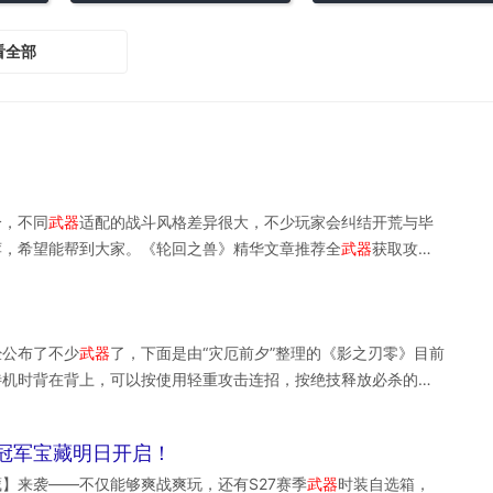
看全部
分，不同
武器
适配的战斗风格差异很大，不少玩家会纠结开荒与毕
荐，希望能帮到大家。《轮回之兽》精华文章推荐全
武器
获取攻略
魔像全收集攻略技能琥珀全收集攻略全Boss打法攻略全精英敌人
在击败攻击美琴的精英魔像后可自动获得该
武器
及雷电石。卷须剑-
，可在5秒内使艾玛和库的攻击力各提升1.02倍。由于对火焰有抗
经公布了不少
武器
了，下面是由“灾厄前夕”整理的《影之刃零》目前
器
。玩家可在第四章开头，激活焦灼草原营地后，向前走到地上的
待机时背在背上，可以按使用轻重攻击连招，按绝技释放必杀的主
人，箭矢和弩箭在营地会自动补充，玩家可自由使用。元素弹药在
俩手各持一把的一对或者长短不同兵刃一类、然后是双手握持长剑
剑有庞镇的精英双钩，双手刃有军用棹刀，石蒜大刀，TGApv结
冠军宝藏明日开启！
副
武器
全名“影之武装”，直接简称副
武器
。副
武器
是作为一种辅助使
】来袭——不仅能够爽战爽玩，还有S27赛季
武器
时装自选箱，
用时才会显现的
武器
。（所以孩子们记住咯，当实机里主角使用副